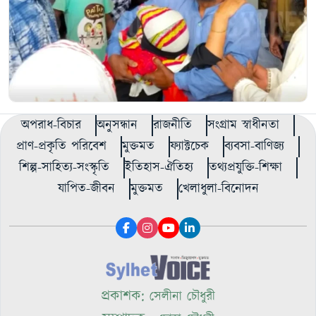
অপরাধ-বিচার
অনুসন্ধান
রাজনীতি
সংগ্রাম স্বাধীনতা
প্রাণ-প্রকৃতি পরিবেশ
মুক্তমত
ফ্যাক্টচেক
ব্যবসা-বাণিজ্য
শিল্প-সাহিত্য-সংস্কৃতি
ইতিহাস-ঐতিহ্য
তথ্যপ্রযুক্তি-শিক্ষা
যাপিত-জীবন
মুক্তমত
খেলাধুলা-বিনোদন
প্রকাশক:
সেলীনা চৌধুরী