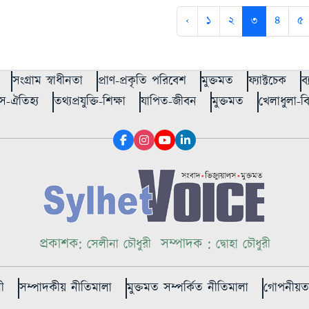
‹
১
২
৩
৪
৫
সংগ্রাম স্বাধীনতা
প্রাণ-প্রকৃতি পরিবেশ
মুক্তমত
ফ্যাক্টচেক
ব
স-ঐতিহ্য
তথ্যপ্রযুক্তি-শিক্ষা
যাপিত-জীবন
মুক্তমত
খেলাধুলা-
প্রকাশক:
সম্পাদক :
সেলীনা চৌধুরী
দ্বোহা চৌধুরী
ী
সম্পাদকীয় নীতিমালা
মুক্তমত সম্পর্কিত নীতিমালা
গোপনীয়তা