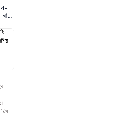
ুল-
র বাড়ি
বে
ছা
মিষ...