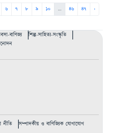
৬
৭
৮
৯
১০
...
৪৬
৪৭
›
্যবসা-বাণিজ্য
শিল্প-সাহিত্য-সংস্কৃতি
বিনোদন
 নীতি
সম্পাদকীয় ও বাণিজ্যিক যোগাযোগ