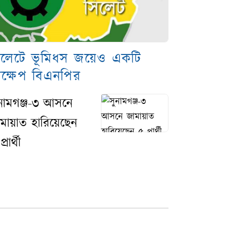
িলেটে ভূমিধস জয়েও একটি
ক্ষেপ বিএনপির
নামগঞ্জ-৩ আসনে
মায়াত হারিয়েছেন
্রার্থী