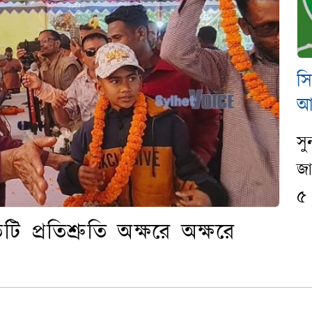
স
আ
সু
জা
৫ প
টি প্রতিশ্রুতি অক্ষরে অক্ষরে