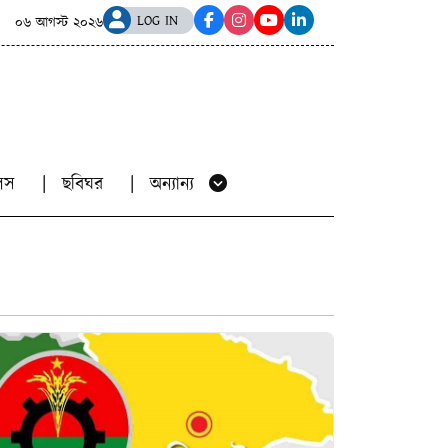
ন হয়রানির অভিযোগ, বানিয়াচংয়ে এনসিপি নেতাসহ দুইজনের বিরুদ্ধ
LOG IN
০৬ আগস্ট ২০২৬
য়ালস
ছবিঘর
অন্যান্য