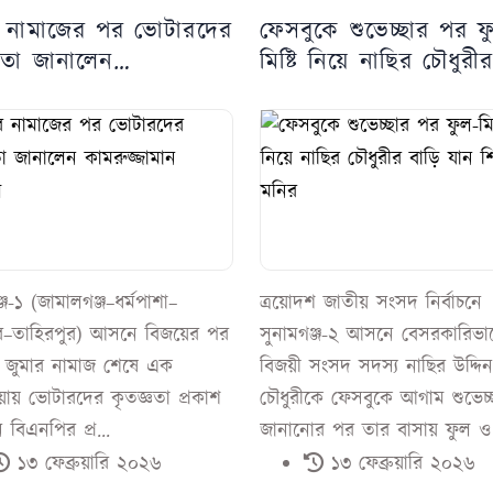
র নামাজের পর ভোটারদের
ফেসবুকে শুভেচ্ছার পর ফ
ঞতা জানালেন
মিষ্টি নিয়ে নাছির চৌধুরী
জ্জামান কামরুল
যান শিশির মনির
্জ-১ (জামালগঞ্জ–ধর্মপাশা–
ত্রয়োদশ জাতীয় সংসদ নির্বাচনে
র–তাহিরপুর) আসনে বিজয়ের পর
সুনামগঞ্জ-২ আসনে বেসরকারিভা
ার জুমার নামাজ শেষে এক
বিজয়ী সংসদ সদস্য নাছির উদ্দিন
রিয়ায় ভোটারদের কৃতজ্ঞতা প্রকাশ
চৌধুরীকে ফেসবুকে আগাম শুভেচ্
 বিএনপির প্র...
জানানোর পর তার বাসায় ফুল ও 
১৩ ফেব্রুয়ারি ২০২৬
১৩ ফেব্রুয়ারি ২০২৬