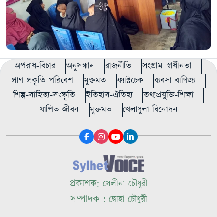
অপরাধ-বিচার
অনুসন্ধান
রাজনীতি
সংগ্রাম স্বাধীনতা
প্রাণ-প্রকৃতি পরিবেশ
মুক্তমত
ফ্যাক্টচেক
ব্যবসা-বাণিজ্য
শিল্প-সাহিত্য-সংস্কৃতি
ইতিহাস-ঐতিহ্য
তথ্যপ্রযুক্তি-শিক্ষা
যাপিত-জীবন
মুক্তমত
খেলাধুলা-বিনোদন
প্রকাশক:
সেলীনা চৌধুরী
সম্পাদক :
দ্বোহা চৌধুরী