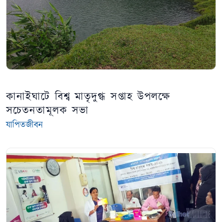
কানাইঘাটে বিশ্ব মাতৃদুগ্ধ সপ্তাহ উপলক্ষে
সচেতনতামূলক সভা
যাপিতজীবন